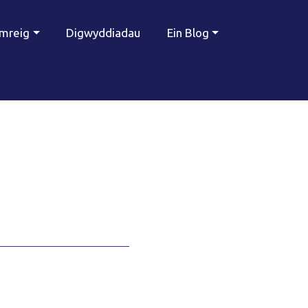
ymreig
Digwyddiadau
Ein Blog