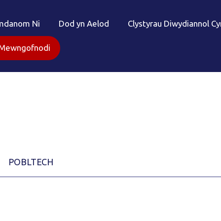
mdanom Ni
Dod yn Aelod
Clystyrau Diwydiannol C
Mewngofnodi
POBLTECH