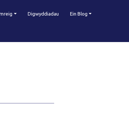
ymreig
Digwyddiadau
Ein Blog