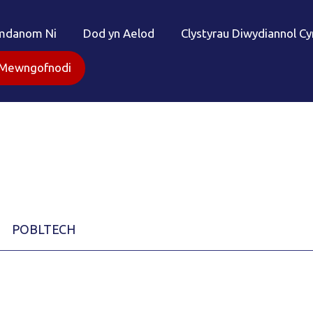
mdanom Ni
Dod yn Aelod
Clystyrau Diwydiannol C
Mewngofnodi
POBLTECH