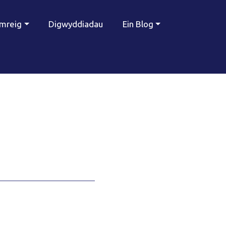
ymreig
Digwyddiadau
Ein Blog