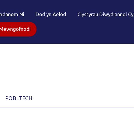
mdanom Ni
Dod yn Aelod
Clystyrau Diwydiannol C
Mewngofnodi
POBLTECH