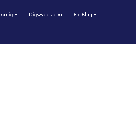
ymreig
Digwyddiadau
Ein Blog