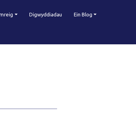
ymreig
Digwyddiadau
Ein Blog