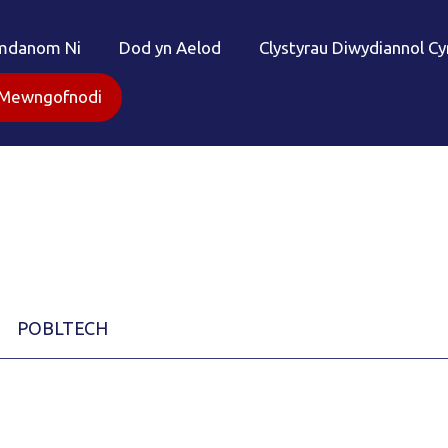
mdanom Ni
Dod yn Aelod
Clystyrau Diwydiannol C
Mewngofnodi
POBLTECH