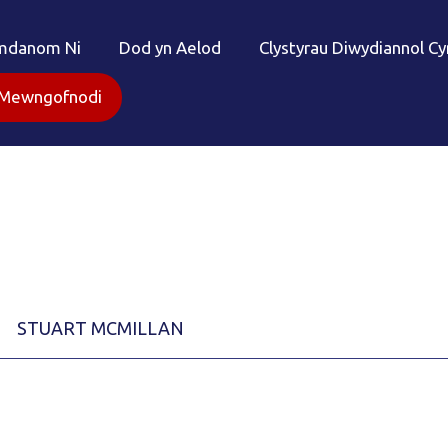
mdanom Ni
Dod yn Aelod
Clystyrau Diwydiannol C
Mewngofnodi
STUART MCMILLAN