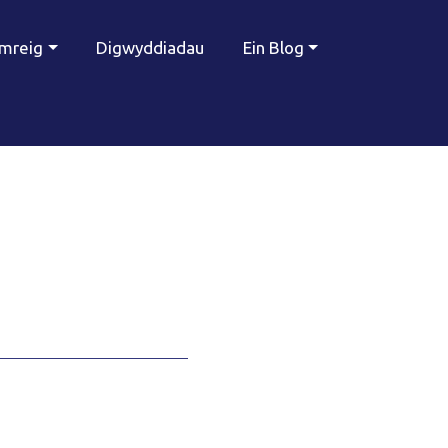
ymreig
Digwyddiadau
Ein Blog