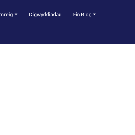
ymreig
Digwyddiadau
Ein Blog