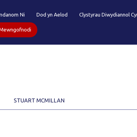
mdanom Ni
Dod yn Aelod
Clystyrau Diwydiannol C
Mewngofnodi
STUART MCMILLAN