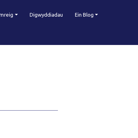
ymreig
Digwyddiadau
Ein Blog