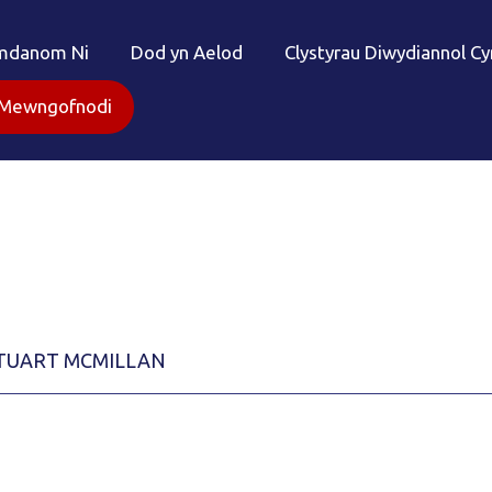
mdanom Ni
Dod yn Aelod
Clystyrau Diwydiannol C
Mewngofnodi
TUART MCMILLAN