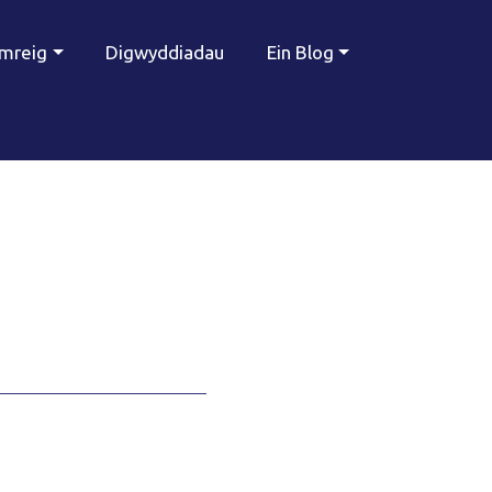
ymreig
Digwyddiadau
Ein Blog