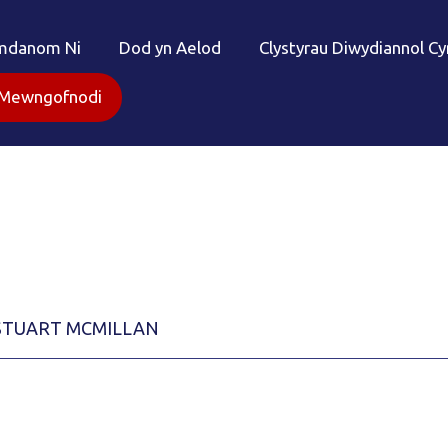
mdanom Ni
Dod yn Aelod
Clystyrau Diwydiannol C
Mewngofnodi
STUART MCMILLAN