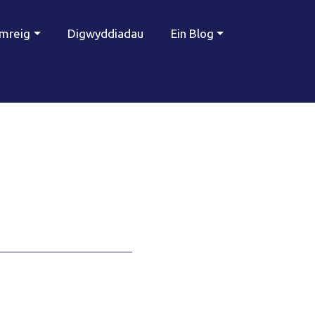
ymreig
Digwyddiadau
Ein Blog