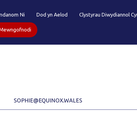
mdanom Ni
Dod yn Aelod
Clystyrau Diwydiannol C
Mewngofnodi
SOPHIE@EQUINOX.WALES