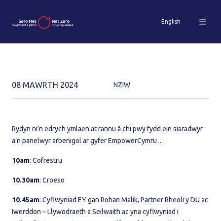
English
08 MAWRTH 2024
NZIW
Rydyn ni’n edrych ymlaen at rannu â chi pwy fydd ein siaradwyr
a’n panelwyr arbenigol ar gyfer EmpowerCymru…
10am
: Cofrestru
10.30am
: Croeso
10.45am
: Cyflwyniad EY gan Rohan Malik, Partner Rheoli y DU ac
Iwerddon – Llywodraeth a Seilwaith ac yna cyflwyniad i