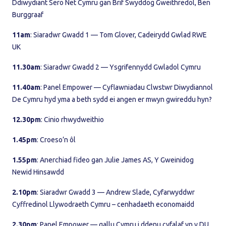
Ddiwydiant Sero Net Cymru gan Brif Swyddog Gweithredol, Ben
Burggraaf
11am
: Siaradwr Gwadd 1 — Tom Glover, Cadeirydd Gwlad RWE
UK
11.30am
: Siaradwr Gwadd 2 — Ysgrifennydd Gwladol Cymru
11.40am
: Panel Empower — Cyflawniadau Clwstwr Diwydiannol
De Cymru hyd yma a beth sydd ei angen er mwyn gwireddu hyn?
12.30pm
: Cinio rhwydweithio
1.45pm
: Croeso’n ôl
1.55pm
: Anerchiad fideo gan Julie James AS, Y Gweinidog
Newid Hinsawdd
2.10pm
: Siaradwr Gwadd 3 — Andrew Slade, Cyfarwyddwr
Cyffredinol Llywodraeth Cymru – cenhadaeth economaidd
2.30pm
: Panel Empower — gallu Cymru i ddenu cyfalaf yn y DU