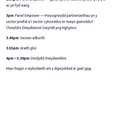
ac yn fyd-eang
3pm
: Panel Empower — Pwysigrwydd partneriaethau yn y
sector preifat a’r sector cyhoeddus er mwyn gwireddu’r
Chwyldro Diwydiannol Gwyrdd yng Nghymru
3.40pm
: Sesiwn adborth
3.55pm
: Araith gloi
4pm – 5.30pm
: Diodydd rhwydweithio
Mae rhagor o wybodaeth am y digwyddiad ar gael
yma
.