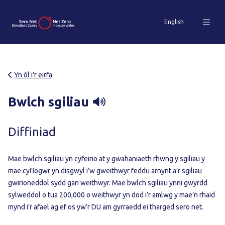
English
Yn ôl i'r eirfa
Bwlch sgiliau
Diffiniad
Mae bwlch sgiliau yn cyfeirio at y gwahaniaeth rhwng y sgiliau y
mae cyflogwr yn disgwyl i’w gweithwyr feddu arnynt a’r sgiliau
gwirioneddol sydd gan weithwyr. Mae bwlch sgiliau ynni gwyrdd
sylweddol o tua 200,000 o weithwyr yn dod i’r amlwg y mae’n rhaid
mynd i’r afael ag ef os yw’r DU am gyrraedd ei tharged sero net.