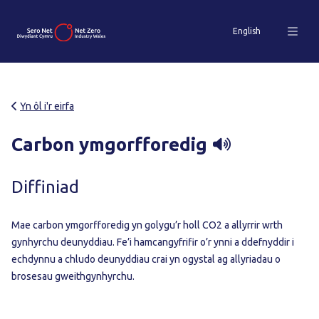
English
Yn ôl i'r eirfa
Carbon ymgorfforedig
Diffiniad
Mae carbon ymgorfforedig yn golygu’r holl CO2 a allyrrir wrth
gynhyrchu deunyddiau. Fe’i hamcangyfrifir o’r ynni a ddefnyddir i
echdynnu a chludo deunyddiau crai yn ogystal ag allyriadau o
brosesau gweithgynhyrchu.