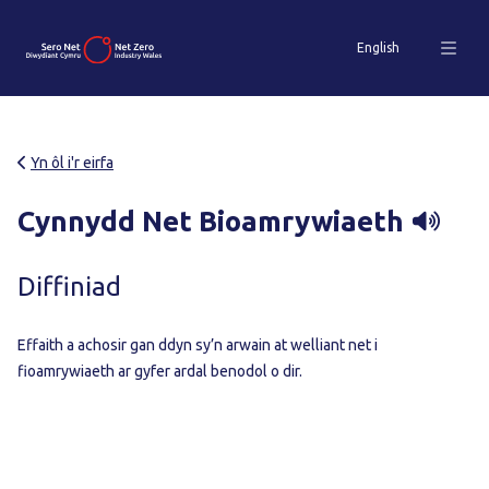
English
Yn ôl i'r eirfa
Cynnydd Net Bioamrywiaeth
Diffiniad
Effaith a achosir gan ddyn sy’n arwain at welliant net i
fioamrywiaeth ar gyfer ardal benodol o dir.