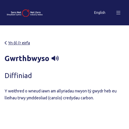
English
Yn ôl i'r eirfa
Gwrthbwyso
Diffiniad
Y weithred o wneud iawn am allyriadau nwyon tŷ gwydr heb eu
lleihau trwy ymddeoliad (canslo) credydau carbon.