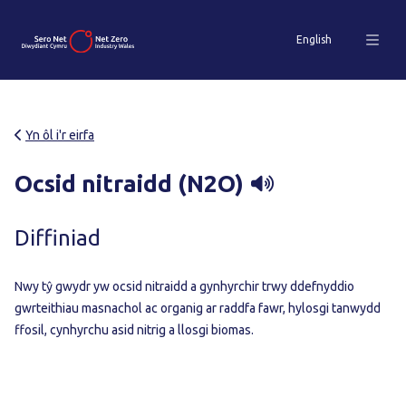
English
Yn ôl i'r eirfa
Ocsid nitraidd (N2O)
Diffiniad
Nwy tŷ gwydr yw ocsid nitraidd a gynhyrchir trwy ddefnyddio
gwrteithiau masnachol ac organig ar raddfa fawr, hylosgi tanwydd
ffosil, cynhyrchu asid nitrig a llosgi biomas.