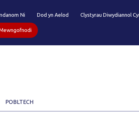
mdanom Ni
Dod yn Aelod
Clystyrau Diwydiannol C
Mewngofnodi
POBLTECH