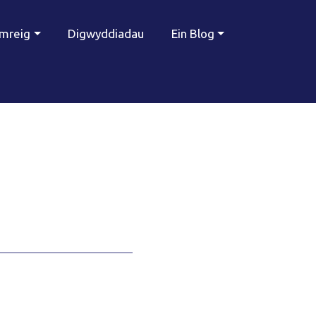
ymreig
Digwyddiadau
Ein Blog