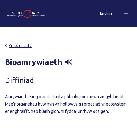
English
Yn ôl i'r eirfa
Bioamrywiaeth
Diffiniad
Amrywiaeth eang o anifeiliaid a phlanhigion mewn amgylchedd.
Mae’r organebau byw hyn yn hollbwysig i oroesiad yr ecosystem,
er enghraifft, heb blanhigion, ni fyddai unrhyw ocsigen.