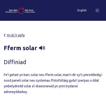
English
Yn ôl i'r eirfa
Fferm solar
Diffiniad
Fe’i gelwir yn barc solar neu fferm solar, mae’n dir sy’n ymroddedig i
osod paneli solar neu systemau ffotofoltäig gyda’r pwrpas o ddal
ymbelydredd solar a’i drawsnewid yn ynni trydanol
adnewyddadwy.