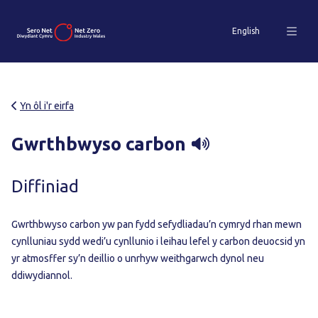
English
Yn ôl i'r eirfa
Gwrthbwyso carbon
Diffiniad
Gwrthbwyso carbon yw pan fydd sefydliadau’n cymryd rhan mewn
cynlluniau sydd wedi’u cynllunio i leihau lefel y carbon deuocsid yn
yr atmosffer sy’n deillio o unrhyw weithgarwch dynol neu
ddiwydiannol.