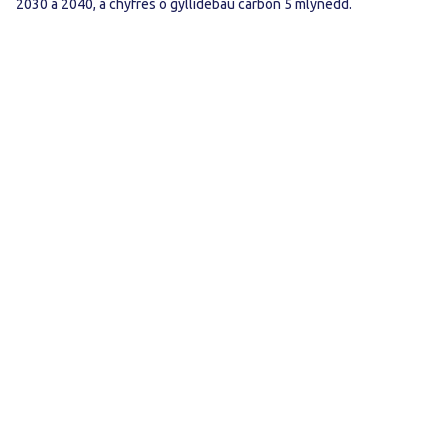
2030 a 2040, a chyfres o gyllidebau carbon 5 mlynedd.