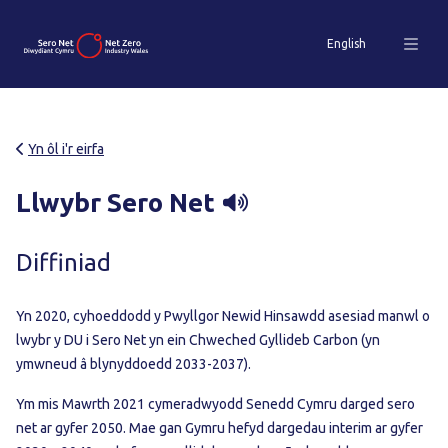
English
Yn ôl i'r eirfa
Llwybr Sero Net
Diffiniad
Yn 2020, cyhoeddodd y Pwyllgor Newid Hinsawdd asesiad manwl o
lwybr y DU i Sero Net yn ein Chweched Gyllideb Carbon (yn
ymwneud â blynyddoedd 2033-2037).
Ym mis Mawrth 2021 cymeradwyodd Senedd Cymru darged sero
net ar gyfer 2050. Mae gan Gymru hefyd dargedau interim ar gyfer