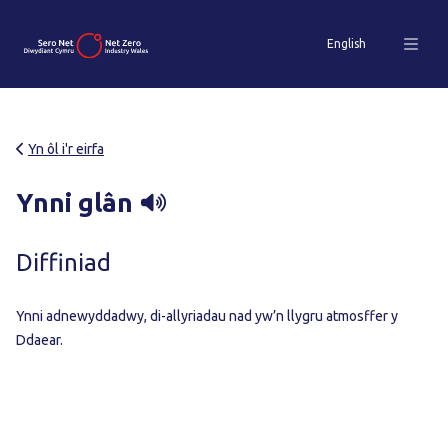
English
Yn ôl i'r eirfa
Ynni glân
Diffiniad
Ynni adnewyddadwy, di-allyriadau nad yw’n llygru atmosffer y
Ddaear.